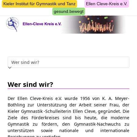
Skip
Kieler Institut für Gymnastik und Tanz
Ellen Cleve-Kreis e.V.
to
gesund.bewegt
content
Wer sind wir?
Der Ellen Cleve-Kreis e.V. wurde 1956 von K. A. Meyer-
Bothling zur Unterstützung der Arbeit seiner Frau, der
Kieler Gymnastik -Schulleiterin Ellen Cleve, gegründet. Die
Ziele des Förderkreises sind bis heute, die moderne
Gymnastik zu fördern, den Gymnastik-Nachwuchs zu
unterstützen sowie nationale und internationale
Beziehungen zu vertiefen.