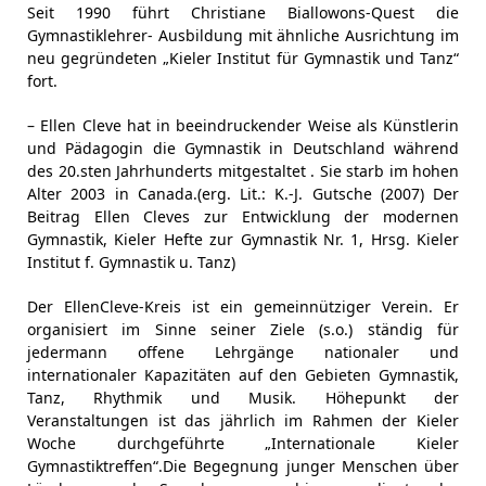
Seit 1990 führt Christiane Biallowons-Quest die
Gymnastiklehrer- Ausbildung mit ähnliche Ausrichtung im
neu gegründeten „Kieler Institut für Gymnastik und Tanz“
fort.
– Ellen Cleve hat in beeindruckender Weise als Künstlerin
und Pädagogin die Gymnastik in Deutschland während
des 20.sten Jahrhunderts mitgestaltet . Sie starb im hohen
Alter 2003 in Canada.(erg. Lit.: K.-J. Gutsche (2007) Der
Beitrag Ellen Cleves zur Entwicklung der modernen
Gymnastik, Kieler Hefte zur Gymnastik Nr. 1, Hrsg. Kieler
Institut f. Gymnastik u. Tanz)
Der EllenCleve-Kreis ist ein gemeinnütziger Verein. Er
organisiert im Sinne seiner Ziele (s.o.) ständig für
jedermann offene Lehrgänge nationaler und
internationaler Kapazitäten auf den Gebieten Gymnastik,
Tanz, Rhythmik und Musik. Höhepunkt der
Veranstaltungen ist das jährlich im Rahmen der Kieler
Woche durchgeführte „Internationale Kieler
Gymnastiktreffen“.Die Begegnung junger Menschen über