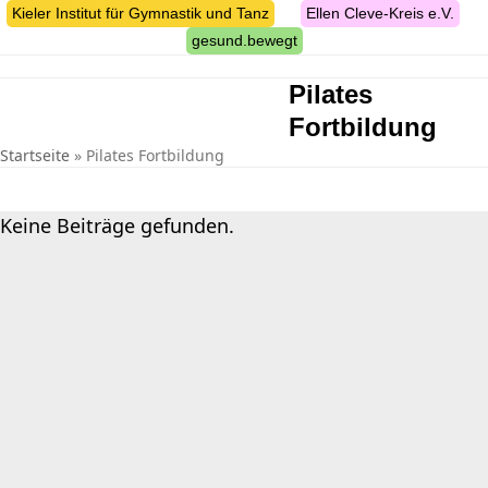
Skip
Kieler Institut für Gymnastik und Tanz
Ellen Cleve-Kreis e.V.
to
gesund.bewegt
content
Pilates
suche
Fortbildung
Startseite
»
Pilates Fortbildung
Keine Beiträge gefunden.