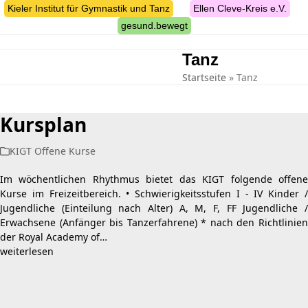
Skip
Kieler Institut für Gymnastik und Tanz
Ellen Cleve-Kreis e.V.
to
gesund.bewegt
content
Tanz
suche
Startseite
»
Tanz
Kursplan
KIGT Offene Kurse
Im wöchentlichen Rhythmus bietet das KIGT folgende offene
Kurse im Freizeitbereich. • Schwierigkeitsstufen I - IV Kinder /
Jugendliche (Einteilung nach Alter) A, M, F, FF Jugendliche /
Erwachsene (Anfänger bis Tanzerfahrene) * nach den Richtlinien
der Royal Academy of…
weiterlesen