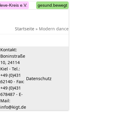
leve-Kreis e.V.
gesund.bewegt
Startseite
»
Modern dance
Kontakt:
Boninstraße
10, 24114
Kiel - Tel.:
+49 (0)431
•
Datenschutz
62140 - Fax:
/
+49 (0)431
678487 - E-
Mail:
info@kigt.de