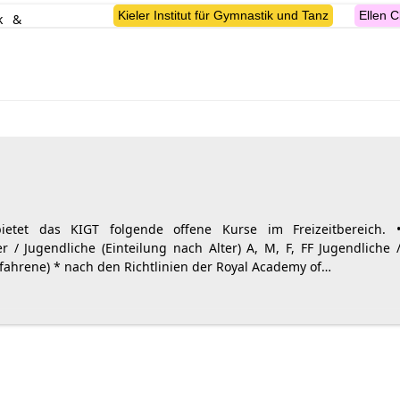
Kieler Institut für Gymnastik und Tanz
Ellen C
suche
etet das KIGT folgende offene Kurse im Freizeitbereich. 
er / Jugendliche (Einteilung nach Alter) A, M, F, FF Jugendliche 
fahrene) * nach den Richtlinien der Royal Academy of…