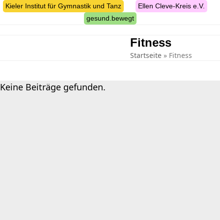
Skip
Kieler Institut für Gymnastik und Tanz
Ellen Cleve-Kreis e.V.
to
gesund.bewegt
content
Fitness
suche
Startseite
»
Fitness
Keine Beiträge gefunden.